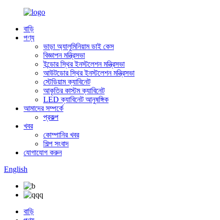
বাড়ি
পণ্য
ভাড়া অ্যালুমিনিয়াম ডাই কেস
বিজ্ঞাপন মন্ত্রিসভা
ইন্ডোর স্থির ইনস্টলেশন মন্ত্রিসভা
আউটডোর স্থির ইনস্টলেশন মন্ত্রিসভা
স্টেডিয়াম ক্যাবিনেট
আকৃতির কাস্টম ক্যাবিনেট
LED ক্যাবিনেট আনুষঙ্গিক
আমাদের সম্পর্কে
প্রকল্প
খবর
কোম্পানির খবর
শিল্প সংবাদ
যোগাযোগ করুন
English
বাড়ি