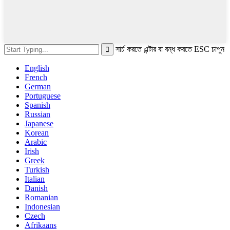
সার্চ করতে এন্টার বা বন্ধ করতে ESC চাপুন
English
French
German
Portuguese
Spanish
Russian
Japanese
Korean
Arabic
Irish
Greek
Turkish
Italian
Danish
Romanian
Indonesian
Czech
Afrikaans