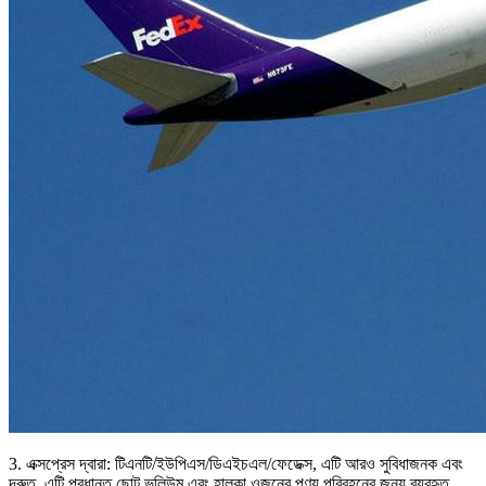
3. এক্সপ্রেস দ্বারা: টিএনটি/ইউপিএস/ডিএইচএল/ফেডেক্স, এটি আরও সুবিধাজনক এবং
দ্রুত, এটি প্রধানত ছোট ভলিউম এবং হালকা ওজনের পণ্য পরিবহনের জন্য ব্যবহৃত