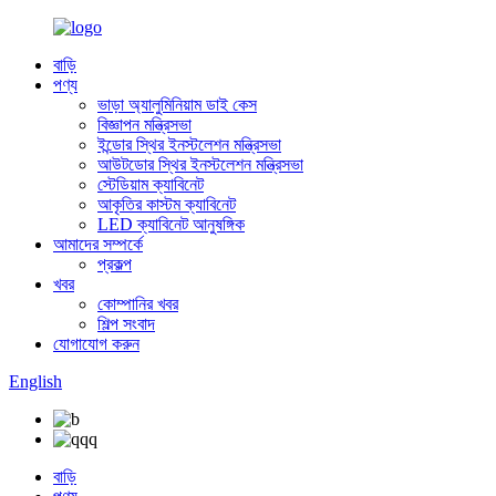
বাড়ি
পণ্য
ভাড়া অ্যালুমিনিয়াম ডাই কেস
বিজ্ঞাপন মন্ত্রিসভা
ইন্ডোর স্থির ইনস্টলেশন মন্ত্রিসভা
আউটডোর স্থির ইনস্টলেশন মন্ত্রিসভা
স্টেডিয়াম ক্যাবিনেট
আকৃতির কাস্টম ক্যাবিনেট
LED ক্যাবিনেট আনুষঙ্গিক
আমাদের সম্পর্কে
প্রকল্প
খবর
কোম্পানির খবর
শিল্প সংবাদ
যোগাযোগ করুন
English
বাড়ি