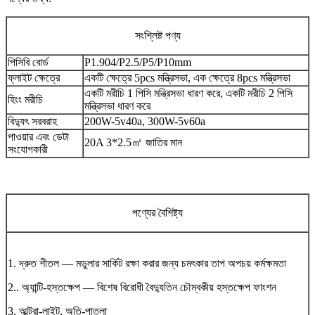
সংশ্লিষ্ট পণ্য
পিসিবি বোর্ড
P1.904/P2.5/P5/P10mm
ফ্লাইট ক্ষেত্রে
একটি ক্ষেত্রে 5pcs মন্ত্রিসভা, এক ক্ষেত্রে 8pcs মন্ত্রিসভা
একটি মরীচি 1 পিসি মন্ত্রিসভা ধারণ করে, একটি মরীচি 2 পিসি
হিংং মরীচি
মন্ত্রিসভা ধারণ করে
বিদ্যুৎ সরবরাহ
200W-5v40a, 300W-5v60a
পাওয়ার এবং ডেটা
20A 3*2.5
㎡
জাতির মান
সংযোগকারী
পণ্যের বৈশিষ্ট্য
1. দ্রুত শীতল — মডুলার সার্কিট রক্ষা করার জন্য চমৎকার তাপ অপচয় কর্মক্ষমতা
2.. অ্যান্টি-হস্তক্ষেপ — বিশেষ বিরোধী বৈদ্যুতিন চৌম্বকীয় হস্তক্ষেপ ফাংশন
3. আল্ট্রা-লাইট, অতি-পাতলা