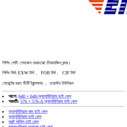
শিপিং পোর্ট: শেনজেন /গুয়াংঝো /তিয়ানজিন বন্দর।
শিপিং টার্ম: EXW টার্ম 、 FOB টার্ম 、 CIF টার্ম
পেমেন্টের ধরন: টি/টি ট্রান্সফার ， ওয়েস্টন ইউনিয়ন
আগে:
640 × 640-অ্যালুমিনিয়াম ডাই কেস
পরবর্তী:
576 × 576-A অ্যালুমিনিয়াম ডাই কেস
অ্যালুমিনিয়াম খাদ ডাই কেস
অ্যালুমিনিয়াম ডাই কেস
ফ্রন্ট সার্ভিস ডাই কেস
ম্যাগনেসিয়াম অ্যালো ডাই কেস