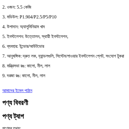
2. ওজন: 5.5 কেজি
3. মডিউল: P1.904/P2.5/P5/P10
4. উপাদান: অ্যালুমিনিয়াম খাদ
5. ইনস্টলেশন: উত্তোলন, স্থায়ী ইনস্টলেশন,
6. ব্যবহার: ইন্ডোর/আউটডোর
7. আনুষঙ্গিক: দ্রুত লক, হ্যান্ডলগুলি, সিস্টেম/পাওয়ার ইনস্টলেশন প্লেট, সংযোগ টুকরা
8. মন্ত্রিসভা রঙ: কালো, নীল, লাল
9. দরজা রঙ: কালো, নীল, লাল
আমাদের ইমেল পাঠান
পণ্য বিবরণী
পণ্য ট্যাগ
পণ্যের তথ্য: