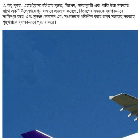
2. বায়ু দ্বারা: এয়ার ট্রান্সপোর্ট তার দ্রুত, নিরাপদ, সময়ানুবর্তী এবং অতি উচ্চ দক্ষতার
সাথে একটি উল্লেখযোগ্য বাজারে জয়লাভ করেছে, বিতরণের সময়কে ব্যাপকভাবে
সংক্ষিপ্ত করে, এবং মূলধন লেনদেন এবং সঞ্চালনকে গতিশীল করার জন্য সরবরাহ সরবরাহ
শৃঙ্খলাকে ব্যাপকভাবে প্রচার করে।