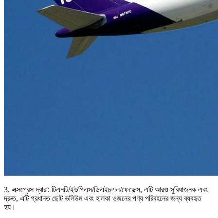
3. এক্সপ্রেস দ্বারা: টিএনটি/ইউপিএস/ডিএইচএল/ফেডেক্স, এটি আরও সুবিধাজনক এবং
দ্রুত, এটি প্রধানত ছোট ভলিউম এবং হালকা ওজনের পণ্য পরিবহনের জন্য ব্যবহৃত
হয়।