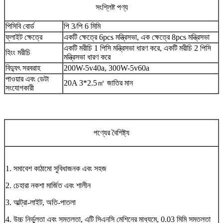
সংশ্লিষ্ট পণ্য
পিসিবি বোর্ড
পি 3/পি 6 মিমি
ফ্লাইট ক্ষেত্রে
একটি ক্ষেত্রে 6pcs মন্ত্রিসভা, এক ক্ষেত্রে 8pcs মন্ত্রিসভা
একটি মরীচি 1 পিসি মন্ত্রিসভা ধারণ করে, একটি মরীচি 2 পিসি
হিংং মরীচি
মন্ত্রিসভা ধারণ করে
বিদ্যুৎ সরবরাহ
200W-5v40a, 300W-5v60a
পাওয়ার এবং ডেটা
20A 3*2.5
㎡
জাতির মান
সংযোগকারী
পণ্যের বৈশিষ্ট্য
1. সমাবেশ কাঠামো সুবিধাজনক এবং সহজ
2. চেহারা নকশা মার্জিত এবং শালীন
3. আল্ট্রা-লাইট, অতি-পাতলা
4. উচ্চ নির্ভুলতা এবং সমতলতা, এটি সিএনসি মেশিনের মাধ্যমে, 0.03 মিমি সমতলতা