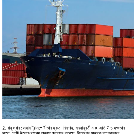
2. বায়ু দ্বারা: এয়ার ট্রান্সপোর্ট তার দ্রুত, নিরাপদ, সময়ানুবর্তী এবং অতি উচ্চ দক্ষতার
সাথে একটি উল্লেখযোগ্য বাজারে জয়লাভ করেছে, বিতরণের সময়কে ব্যাপকভাবে