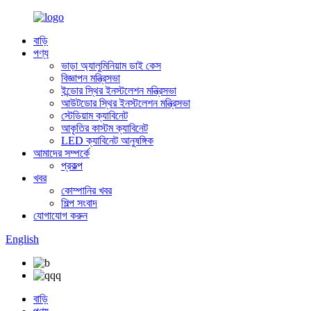
বাড়ি
পণ্য
ভাড়া অ্যালুমিনিয়াম ডাই কেস
বিজ্ঞাপন মন্ত্রিসভা
ইন্ডোর স্থির ইনস্টলেশন মন্ত্রিসভা
আউটডোর স্থির ইনস্টলেশন মন্ত্রিসভা
স্টেডিয়াম ক্যাবিনেট
আকৃতির কাস্টম ক্যাবিনেট
LED ক্যাবিনেট আনুষঙ্গিক
আমাদের সম্পর্কে
প্রকল্প
খবর
কোম্পানির খবর
শিল্প সংবাদ
যোগাযোগ করুন
English
বাড়ি