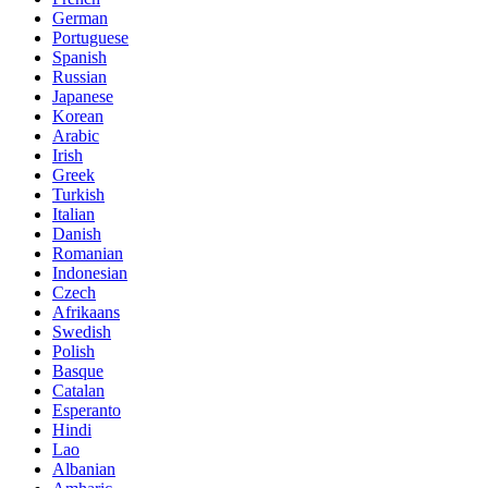
German
Portuguese
Spanish
Russian
Japanese
Korean
Arabic
Irish
Greek
Turkish
Italian
Danish
Romanian
Indonesian
Czech
Afrikaans
Swedish
Polish
Basque
Catalan
Esperanto
Hindi
Lao
Albanian