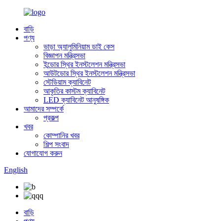
বাড়ি
পণ্য
ভাড়া অ্যালুমিনিয়াম ডাই কেস
বিজ্ঞাপন মন্ত্রিসভা
ইন্ডোর স্থির ইনস্টলেশন মন্ত্রিসভা
আউটডোর স্থির ইনস্টলেশন মন্ত্রিসভা
স্টেডিয়াম ক্যাবিনেট
আকৃতির কাস্টম ক্যাবিনেট
LED ক্যাবিনেট আনুষঙ্গিক
আমাদের সম্পর্কে
প্রকল্প
খবর
কোম্পানির খবর
শিল্প সংবাদ
যোগাযোগ করুন
English
বাড়ি