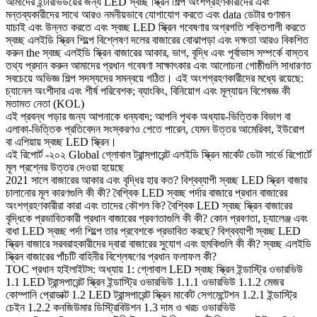
আমাদের ইন্টারভিউয়ের জন্য LED স্বচ্ছ স্ক্রিন শিল্প অংশগ্রহণকারীদের এবং
মন্তব্যকারীদের সাথে আরও নমনীয়ভাবে যোগাযোগ করতে এবং data ডেটার গুণমান
যাচাই এবং উন্নত করতে এবং স্বচ্ছ LED স্ক্রিন গবেষণার অগ্রগতি শক্তিশালী করতে
স্বচ্ছ এলইডি স্ক্রিন শিল্পে বিশ্লেষণ দলের বাজারের বোঝাপড়া এবং দক্ষতা আরও বিকশিত
করুন the স্বচ্ছ এলইডি স্ক্রিন বাজারের আকার, ভাগ, বৃদ্ধি এবং পূর্বাভাস সম্পর্কে বাস্তব
তথ্য প্রদান করুন আমাদের প্রধান গবেষণা সাক্ষাৎকার এবং আলোচনা গোষ্ঠীগুলি সাধারণত
সবচেয়ে অভিজ্ঞ শিল্প সদস্যদের সমন্বয়ে গঠিত। এই অংশগ্রহণকারীদের মধ্যে রয়েছে:
চ্যানেল অংশীদার এবং শীর্ষ পরিবেশক; ব্যাংকিং, বিনিয়োগ এবং মূল্যায়ন বিশেষজ্ঞ কী
মতামত নেতা (KOL)
এই প্রবন্ধ পড়ার জন্য আপনাকে ধন্যবাদ; আপনি পৃথক অধ্যায়-ভিত্তিক বিভাগ বা
এলাকা-ভিত্তিক প্রতিবেদন সংস্করণও পেতে পারেন, যেমন উত্তর আমেরিকা, ইউরোপ
বা এশিয়ায় স্বচ্ছ LED স্ক্রিন।
এই রিপোর্ট -২০২ Global গ্লোবাল ট্রান্সপারেন্ট এলইডি স্ক্রিন মার্কেট ডেটা সার্ভে রিপোর্টে
মূল প্রশ্নের উত্তর দেওয়া হয়েছে
2021 সালে বাজারের আকার এবং বৃদ্ধির হার কত? বিশ্বব্যাপী স্বচ্ছ LED স্ক্রিন বাজার
চালানোর মূল কারণগুলি কী কী? বৈশ্বিক LED স্বচ্ছ পর্দার বাজারে প্রধান বাজারের
অংশগ্রহণকারীরা কারা এবং তাদের কৌশল কি? বৈশ্বিক LED স্বচ্ছ স্ক্রিন বাজারের
বৃদ্ধিকে প্রভাবিতকারী প্রধান বাজারের প্রবণতাগুলি কী কী? কোন প্রবণতা, চ্যালেঞ্জ এবং
বাধা LED স্বচ্ছ পর্দা শিল্পে তার প্রবেশকে প্রভাবিত করছে? বিশ্বব্যাপী স্বচ্ছ LED
স্ক্রিন বাজারে সরবরাহকারীদের দ্বারা বাজারের সুযোগ এবং হুমকিগুলি কী কী? স্বচ্ছ এলইডি
স্ক্রিন বাজারের পাঁচটি বাহিনীর বিশ্লেষণের প্রধান ফলাফল কী?
TOC প্রধান হাইলাইটস: অধ্যায় 1: গ্লোবাল LED স্বচ্ছ স্ক্রিন ইন্ডাস্ট্রি ওভারভিউ
1.1 LED ট্রান্সপারেন্ট স্ক্রিন ইন্ডাস্ট্রি ওভারভিউ 1.1.1 ওভারভিউ 1.1.2 মেজর
কোম্পানি প্রোডাক্ট 1.2 LED ট্রান্সপারেন্ট স্ক্রিন মার্কেট সেগমেন্টেশন 1.2.1 ইন্ডাস্ট্রি
চেইন 1.2.2 কনজিউমার ডিস্ট্রিবিউশন 1.3 দাম ও খরচ ওভারভিউ