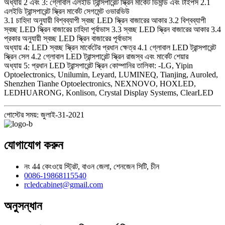
অধ্যায় 2 এবং 3: গ্লোবাল এলইডি ট্রান্সপারেন্ট স্ক্রিন মার্কেট ডিমান্ড এবং টাইপস 2.1
এলইডি ট্রান্সপারেন্ট স্ক্রিন মার্কেট সেগমেন্ট ওভারভিউ
3.1 চাহিদা অনুযায়ী বিশ্বব্যাপী স্বচ্ছ LED স্ক্রিন বাজারের আকার 3.2 বিশ্বব্যাপী
স্বচ্ছ LED স্ক্রিন বাজারের চাহিদা পূর্বাভাস 3.3 স্বচ্ছ LED স্ক্রিন বাজারের আকার 3.4
প্রকার অনুযায়ী স্বচ্ছ LED স্ক্রিন বাজারের পূর্বাভাস
অধ্যায় 4: LED স্বচ্ছ স্ক্রিন মার্কেটের প্রধান ক্ষেত্র 4.1 গ্লোবাল LED ট্রান্সপারেন্ট
স্ক্রিন সেল 4.2 গ্লোবাল LED ট্রান্সপারেন্ট স্ক্রিন রাজস্ব এবং মার্কেট শেয়ার
অধ্যায় 5: প্রধান LED ট্রান্সপারেন্ট স্ক্রিন কোম্পানির তালিকা: -LG, Yipin
Optoelectronics, Unilumin, Leyard, LUMINEQ, Tianjing, Auroled,
Shenzhen Tianhe Optoelectronics, NEXNOVO, HOXLED,
LEDHUARONG, Konlison, Crystal Display Systems, ClearLED
পোস্টের সময়: জুলাই-31-2021
যোগাযোগ করুন
নং 44 কেংওয়ে স্ট্রিট, বাওন জেলা, শেনজেন সিটি, চীন
0086-19868115540
rcledcabinet@gmail.com
অনুসন্ধান