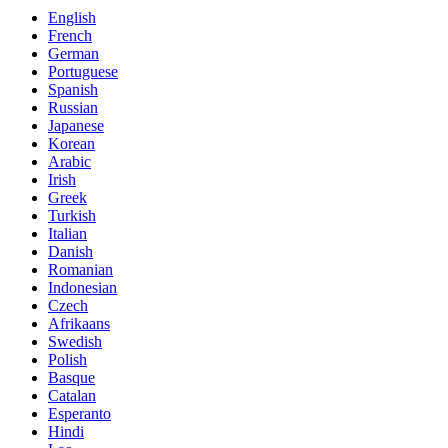
English
French
German
Portuguese
Spanish
Russian
Japanese
Korean
Arabic
Irish
Greek
Turkish
Italian
Danish
Romanian
Indonesian
Czech
Afrikaans
Swedish
Polish
Basque
Catalan
Esperanto
Hindi