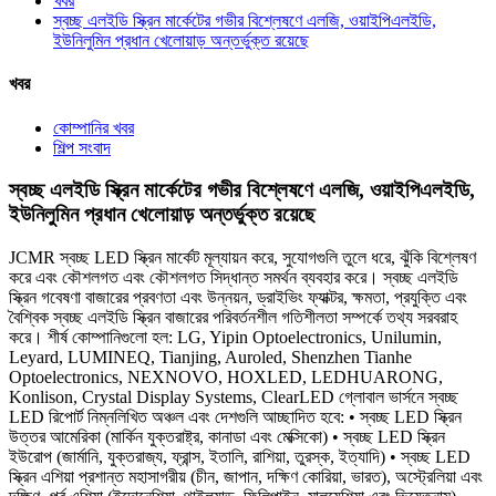
খবর
স্বচ্ছ এলইডি স্ক্রিন মার্কেটের গভীর বিশ্লেষণে এলজি, ওয়াইপিএলইডি,
ইউনিলুমিন প্রধান খেলোয়াড় অন্তর্ভুক্ত রয়েছে
খবর
কোম্পানির খবর
শিল্প সংবাদ
স্বচ্ছ এলইডি স্ক্রিন মার্কেটের গভীর বিশ্লেষণে এলজি, ওয়াইপিএলইডি,
ইউনিলুমিন প্রধান খেলোয়াড় অন্তর্ভুক্ত রয়েছে
JCMR স্বচ্ছ LED স্ক্রিন মার্কেট মূল্যায়ন করে, সুযোগগুলি তুলে ধরে, ঝুঁকি বিশ্লেষণ
করে এবং কৌশলগত এবং কৌশলগত সিদ্ধান্ত সমর্থন ব্যবহার করে। স্বচ্ছ এলইডি
স্ক্রিন গবেষণা বাজারের প্রবণতা এবং উন্নয়ন, ড্রাইভিং ফ্যাক্টর, ক্ষমতা, প্রযুক্তি এবং
বৈশ্বিক স্বচ্ছ এলইডি স্ক্রিন বাজারের পরিবর্তনশীল গতিশীলতা সম্পর্কে তথ্য সরবরাহ
করে। শীর্ষ কোম্পানিগুলো হল: LG, Yipin Optoelectronics, Unilumin,
Leyard, LUMINEQ, Tianjing, Auroled, Shenzhen Tianhe
Optoelectronics, NEXNOVO, HOXLED, LEDHUARONG,
Konlison, Crystal Display Systems, ClearLED গ্লোবাল ভার্সনে স্বচ্ছ
LED রিপোর্ট নিম্নলিখিত অঞ্চল এবং দেশগুলি আচ্ছাদিত হবে: • স্বচ্ছ LED স্ক্রিন
উত্তর আমেরিকা (মার্কিন যুক্তরাষ্ট্র, কানাডা এবং মেক্সিকো) • স্বচ্ছ LED স্ক্রিন
ইউরোপ (জার্মানি, যুক্তরাজ্য, ফ্রান্স, ইতালি, রাশিয়া, তুরস্ক, ইত্যাদি) • স্বচ্ছ LED
স্ক্রিন এশিয়া প্রশান্ত মহাসাগরীয় (চীন, জাপান, দক্ষিণ কোরিয়া, ভারত), অস্ট্রেলিয়া এবং